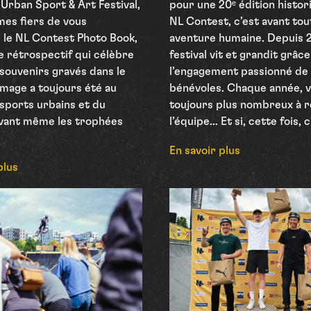
Urban Sport & Art Festival,
pour une 20ᵉ édition histor
es fiers de vous
NL Contest, c’est avant tou
 le NL Contest Photo Book,
aventure humaine. Depuis 2
e rétrospectif qui célèbre
festival vit et grandit grâce
souvenirs gravés dans le
l’engagement passionné de
image a toujours été au
bénévoles. Chaque année, v
sports urbains et du
toujours plus nombreux à r
 Avant même les trophées
l’équipe… Et si, cette fois, c
En savoir plus
plus