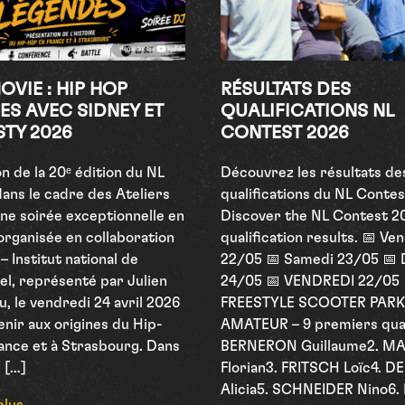
OVIE : HIP HOP
RÉSULTATS DES
ES AVEC SIDNEY ET
QUALIFICATIONS NL
STY 2026
CONTEST 2026
on de la 20ᵉ édition du NL
Découvrez les résultats de
ans le cadre des Ateliers
qualifications du NL Contes
une soirée exceptionnelle en
Discover the NL Contest 2
organisée en collaboration
qualification results. 📅 Ve
 – Institut national de
22/05 📅 Samedi 23/05 📅
uel, représenté par Julien
24/05 📅 VENDREDI 22/05
, le vendredi 24 avril 2026
FREESTYLE SCOOTER PARK
enir aux origines du Hip-
AMATEUR – 9 premiers quali
ance et à Strasbourg. Dans
BERNERON Guillaume2. M
 […]
Florian3. FRITSCH Loïc4. 
Alicia5. SCHNEIDER Nino6.