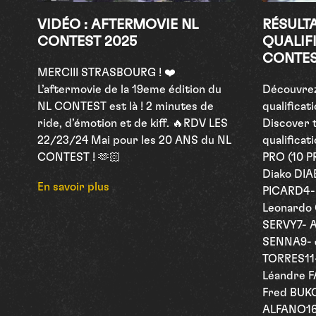
VIDÉO : AFTERMOVIE NL
RÉSULT
CONTEST 2025
QUALIF
CONTES
MERCIII STRASBOURG ! ❤️
L’aftermovie de la 19eme édition du
Découvrez
NL CONTEST est là ! 2 minutes de
qualifica
ride, d’émotion et de kiff. 🔥RDV LES
Discover 
22/23/24 Mai pour les 20 ANS du NL
qualificat
CONTEST ! 🫶🏻
PRO (10 P
Diako DIA
En savoir plus
PICARD4-
Leonardo
SERVY7- A
SENNA9- 
TORRES11-
Léandre F
Fred BUK
ALFANO16