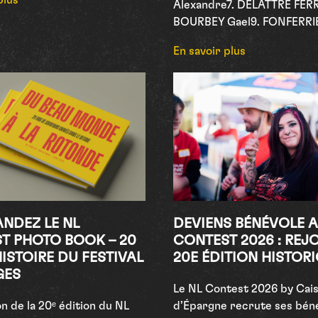
plus
Alexandre7. DELATTRE FERR
BOURBEY Gael9. FONFERRI
En savoir plus
DEZ LE NL
DEVIENS BÉNÉVOLE A
T PHOTO BOOK – 20
CONTEST 2026 : REJO
ISTOIRE DU FESTIVAL
20E ÉDITION HISTORI
GES
Le NL Contest 2026 by Cai
on de la 20ᵉ édition du NL
d’Épargne recrute ses bén