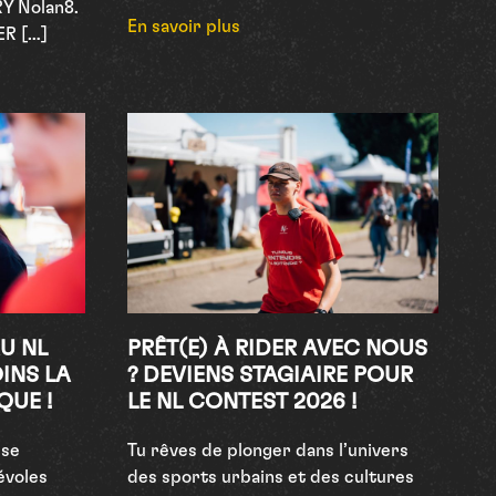
Y Nolan8.
En savoir plus
ER […]
U NL
PRÊT(E) À RIDER AVEC NOUS
INS LA
? DEVIENS STAGIAIRE POUR
QUE !
LE NL CONTEST 2026 !
sse
Tu rêves de plonger dans l’univers
évoles
des sports urbains et des cultures