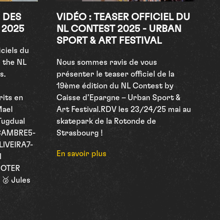
 DES
VIDÉO : TEASER OFFICIEL DU
 2025
NL CONTEST 2025 - URBAN
SPORT & ART FESTIVAL
iciels du
 the NL
Nous sommes ravis de vous
lts.
présenter le teaser officiel de la
19ème édition du NL Contest by
its en
Caisse d’Epargne – Urban Sport &
Mael
Art Festival.RDV les 23/24/25 mai au
Tugdual
skatepark de la Rotonde de
LCAMBRE5-
Strasbourg !
IVEIRA7-
En savoir plus
l
OOTER
🥈 Jules