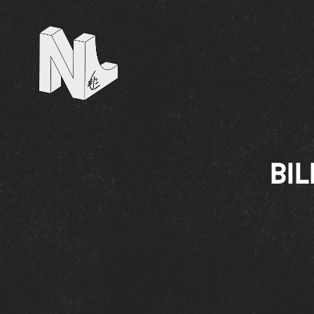
NL Contest
BIL