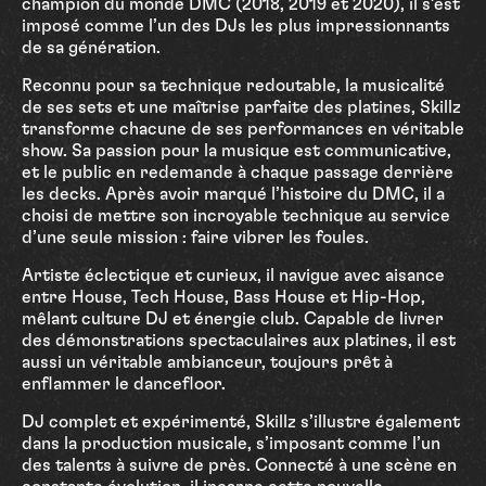
champion du monde DMC (2018, 2019 et 2020), il s’est
imposé comme l’un des DJs les plus impressionnants
de sa génération.
Reconnu pour sa technique redoutable, la musicalité
de ses sets et une maîtrise parfaite des platines, Skillz
transforme chacune de ses performances en véritable
show. Sa passion pour la musique est communicative,
et le public en redemande à chaque passage derrière
les decks. Après avoir marqué l’histoire du DMC, il a
choisi de mettre son incroyable technique au service
d’une seule mission : faire vibrer les foules.
Artiste éclectique et curieux, il navigue avec aisance
entre House, Tech House, Bass House et Hip-Hop,
mêlant culture DJ et énergie club. Capable de livrer
des démonstrations spectaculaires aux platines, il est
aussi un véritable ambianceur, toujours prêt à
enflammer le dancefloor.
DJ complet et expérimenté, Skillz s’illustre également
dans la production musicale, s’imposant comme l’un
des talents à suivre de près. Connecté à une scène en