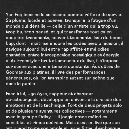
Yun Poq incarne le sarcasme comme réflexe de survie.
Sa plume, lucide et acérée, transpire la fatigue d’un
monde qui déraille — celle d’un artiste qui a trop vu,
trop bu, trop pensé, et qui transforme tout ça en
couplets tranchants, souvent touchants. Issu du boom
bap, dont il maîtrise encore les codes avec précision, il
navigue aujourd’hui entre rap affûté et mélodies
chantées, entre introspection nostalgique et énergie
club. Freestyler brut et amoureux du live, il s’impose
sur scène avec une intensité constante. Aux côtés de
Goomar aux platines, il livre des performances
généreuses, où l’on transpire autant sur scène que
dans le public.
Face à lui, Ugo Ayss, rappeur et chanteur
strasbourgeois, développe un univers à la croisée des
émotions et de la technique. Fort de deux projets solo
et de plusieurs aventures collectives — notamment
avec le groupe Odisy — il jongle entre mélodies
sensibles et rimes acérées. Mais c’est en live que son
art prend toute son ampleur : sans filtre, il embarque