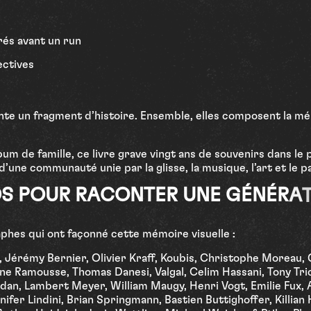
és avant un run
ectives
te un fragment d’histoire. Ensemble, elles composent la mé
m de famille, ce livre grave vingt ans de souvenirs dans le 
’une communauté unie par la glisse, la musique, l’art et le p
D
S
P
O
U
R
R
A
C
O
N
T
E
R
U
N
E
G
É
N
É
R
A
phes qui ont façonné cette mémoire visuelle :
 Jérémy Bernier, Olivier Kraff, Koubis, Christophe Moreau, 
nne Ramousse, Thomas Danesi, Valgal, Celim Hassani, Tony Tri
dan, Lambert Meyer, William Maugy, Henri Vogt, Emilie Fux,
ifer Lindini, Brian Springmann, Bastien Buttighoffer, Killian