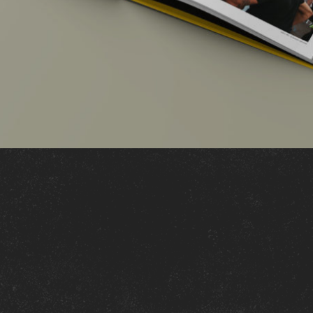
P
E
N
S
É
D
A
N
S
L
E
S
M
O
I
N
D
R
E
S
D
É
T
A
 bel objet éditorial :
80 mm – paysage
Offset Fedrigoni Black 140 g