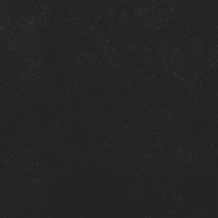
 satiné / mat 150 g
orline Regular (couverture & titres) + Antikor Mono (textes)
e en page
: HelloBuckwild
ue pensé pour sublimer les images et retranscrire l’intensi
O
U
R
C
E
U
X
Q
U
E
U
X
Q
seulement une rétrospective.
s celles et ceux qui ont contribué à faire du NL Contest un
 cultures urbaines en Europe.