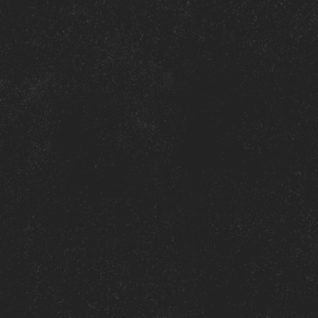
té du festival.
 rendez-vous