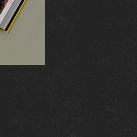
I
L
S