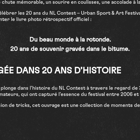
e chute mémorable, un sourire en coulisses, une accolade à la
élébrer les 20 ans du NL Contest – Urban Sport & Art Festi
ter le livre photo rétrospectif officiel :
Du beau monde à la rotonde.
20 ans de souvenir gravés dans le bitume.
G
É
E
D
A
N
S
2
0
A
N
S
D
’
H
I
S
T
O
I
R
E
 plonge dans l’histoire du NL Contest à travers le regard d
mateurs, qui ont capturé l’essence du festival entre 2006 et
ion de tricks, cet ouvrage est une collection de moments de 