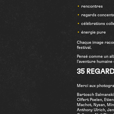
rencontres
regards concentr
célébrations coll
énergie pure
Chaque image racon
festival.
Pensé comme un albu
l’aventure humaine d
3
5
R
E
G
A
R
Merci aux photogra
Bartosch Salmanski,
Olfert Poelen, Etie
Machot, Nysan, Min
Anthony Ulrich, Jenn