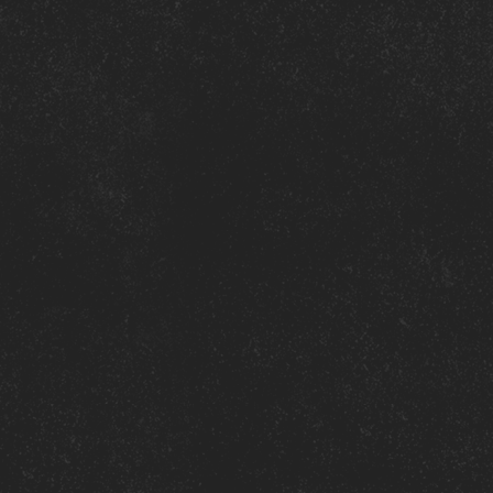
Intérieur
: Couché
Typographies
: N
Graphisme & mis
Un format panoramiq
U
N
L
I
V
R
E
P
E
T
P
O
U
R
C
Ce livre n’est pas 
C’est une trace.
Une archive.
Un hommage à toute
incontournable des