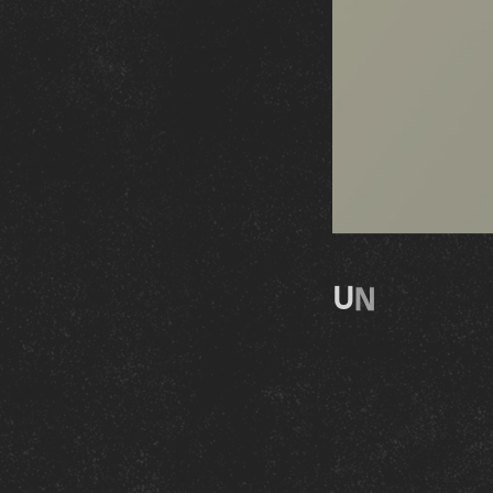
U
N
O
B
J
E
T
Ce livre est aussi un
Format
: 280 x 1
152 pages
Pages de garde
: 