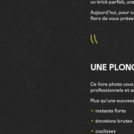
un trick parfait, un
Aujourd’hui, pour c
fiers de vous présen
U
N
E
P
L
O
N
Ce livre photo vous
professionnels et a
Plus qu’une success
instants forts
émotions brutes
coulisses