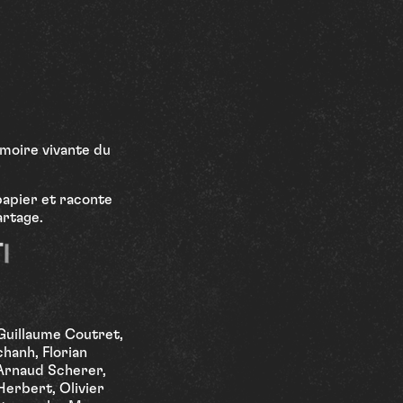
moire vivante du
papier et raconte
artage.
T
I
O
N
Guillaume Coutret,
chanh, Florian
 Arnaud Scherer,
 Herbert, Olivier