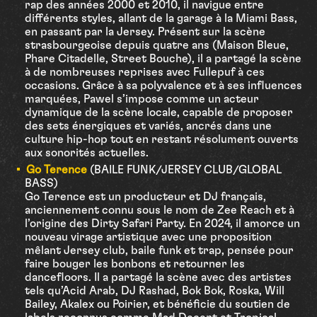
rap des années 2000 et 2010, il navigue entre
différents styles, allant de la garage à la Miami Bass,
en passant par la Jersey. Présent sur la scène
strasbourgeoise depuis quatre ans (Maison Bleue,
Phare Citadelle, Street Bouche), il a partagé la scène
à de nombreuses reprises avec Fullepuf à ces
occasions. Grâce à sa polyvalence et à ses influences
marquées, Pawel s’impose comme un acteur
dynamique de la scène locale, capable de proposer
des sets énergiques et variés, ancrés dans une
culture hip-hop tout en restant résolument ouverts
aux sonorités actuelles.
Go Terence
(BAILE FUNK/JERSEY CLUB/GLOBAL
BASS)
Go Terence est un producteur et DJ français,
anciennement connu sous le nom de Zee Reach et à
l’origine des Dirty Safari Party. En 2024, il amorce un
nouveau virage artistique avec une proposition
mêlant Jersey club, baile funk et trap, pensée pour
faire bouger les bonbons et retourner les
dancefloors. Il a partagé la scène avec des artistes
tels qu’Acid Arab, DJ Rashad, Bok Bok, Roska, Will
Bailey, Akalex ou Poirier, et bénéficie du soutien de