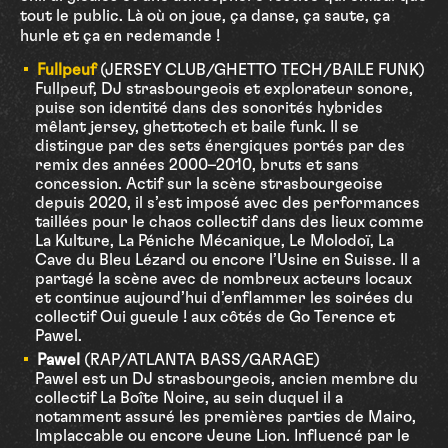
tout le public. Là où on joue, ça danse, ça saute, ça
hurle et ça en redemande !
Fullpeuf
(JERSEY CLUB/GHETTO TECH/BAILE FUNK)
Fullpeuf, DJ strasbourgeois et explorateur sonore,
puise son identité dans des sonorités hybrides
mêlant jersey, ghettotech et baile funk. Il se
distingue par des sets énergiques portés par des
remix des années 2000–2010, bruts et sans
concession. Actif sur la scène strasbourgeoise
depuis 2020, il s’est imposé avec des performances
taillées pour le chaos collectif dans des lieux comme
La Kulture, La Péniche Mécanique, Le Molodoï, La
Cave du Bleu Lézard ou encore l’Usine en Suisse. Il a
partagé la scène avec de nombreux acteurs locaux
et continue aujourd’hui d’enflammer les soirées du
collectif Oui gueule ! aux côtés de Go Terence et
Pawel.
Pawel
(RAP/ATLANTA BASS/GARAGE)
Pawel est un DJ strasbourgeois, ancien membre du
collectif La Boîte Noire, au sein duquel il a
notamment assuré les premières parties de Mairo,
Implaccable ou encore Jeune Lion. Influencé par le