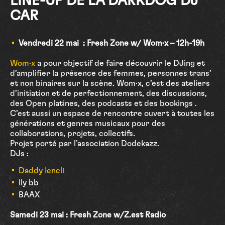
LINE-UP DE LA DARKDOG DJ
CAR
Vendredi 22 mai : Fresh Zone w/ Wom·x – 12h-19h
Wom·x
a pour objectif de faire découvrir le DJing et
d’amplifier la présence des femmes, personnes trans’
et non binaires sur la scène. Wom·x, c’est des ateliers
d’initiation et de perfectionnement, des discussions,
des Open platines, des podcasts et des bookings .
C’est aussi un espace de rencontre ouvert à toutes les
générations et genres musicaux pour des
collaborations, projets, collectifs.
Projet porté par l’association Dodekazz.
DJs :
Daddy Iencli
Ily bb
BAAX
Samedi 23 mai : Fresh Zone w/
Z.est Radio